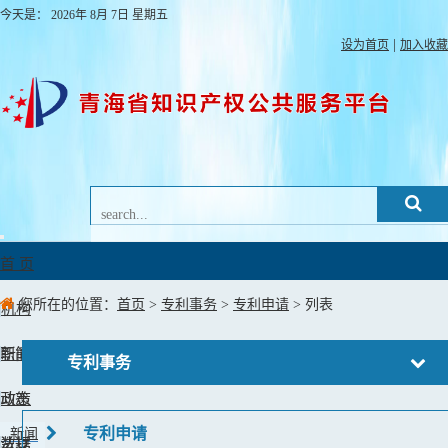
今天是：
2026年
8月
7日
星期五
|
设为首页
加入收藏
Toggle
navigation
首 页
您所在的位置：
首页
>
专利事务
>
专利申请
> 列表
机构
职能
新闻
专利事务
动态
政策
专利申请
新闻
法规
数据