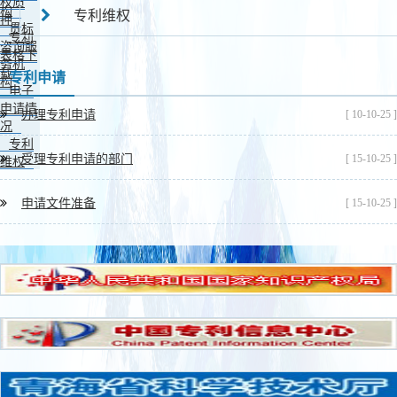
权质
构
专利维权
押
贯标
专利
咨询服
表格下
务机
载
专利申请
构
电子
申请情
办理专利申请
[ 10-10-25 ]
况
专利
受理专利申请的部门
[ 15-10-25 ]
维权
申请文件准备
[ 15-10-25 ]