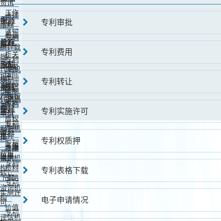
资讯
工作
法律
中心
服务
专利审批
动态
法规
通知
司法
专利
公告
机构
教育
解释
统计数
专利费用
相关
据
专利
政策
培训
专利
预警
代理机
国际
报告
构
专利转让
培训
条约
事务
展示
知识
商标
信息
案例
产权智
代理机
培训
分析
专利
库
构
交易
便民
专利实施许可
资料
申请
版权
专利
专利
服务机
服务
审批
推介
构
专利权质押
专利
需求
法律
办事
费用
信息
咨询机
指南
专利
构
资料
专利表格下载
转让
下载
战略
专利
咨询机
实施许
构
电子申请情况
可
价值
专利
评估机