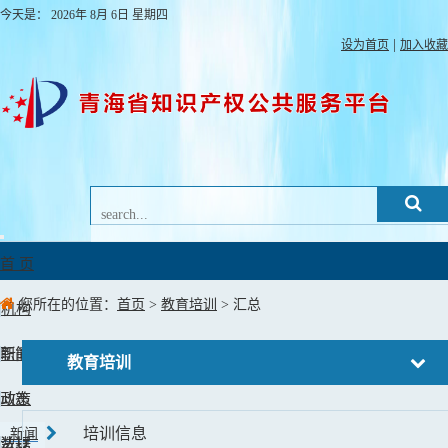
今天是：
2026年
8月
6日
星期四
|
设为首页
加入收藏
Toggle
navigation
首 页
您所在的位置：
首页
>
教育培训
> 汇总
机构
职能
新闻
教育培训
动态
政策
培训信息
新闻
法规
数据