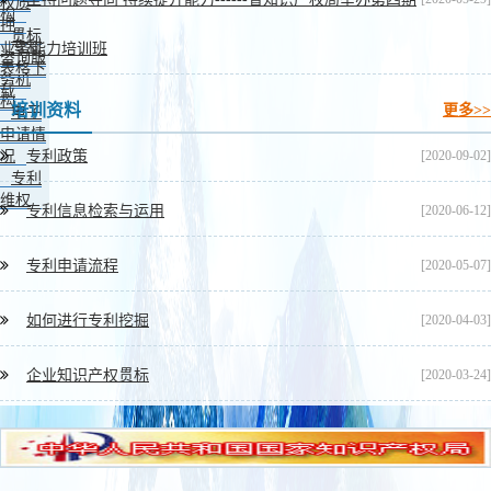
权质
构
押
贯标
专利
业务能力培训班
咨询服
表格下
务机
载
构
培训资料
更多>>
电子
申请情
况
专利政策
[2020-09-02]
专利
维权
专利信息检索与运用
[2020-06-12]
专利申请流程
[2020-05-07]
如何进行专利挖掘
[2020-04-03]
企业知识产权贯标
[2020-03-24]