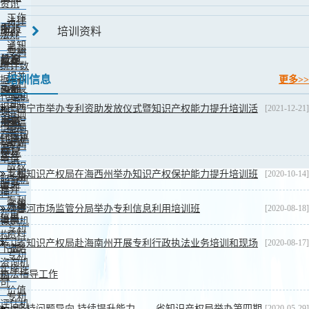
资讯
工作
法律
中心
服务
培训资料
动态
法规
通知
司法
专利
公告
机构
教育
解释
统计数
相关
培训信息
据
更多>>
专利
政策
培训
专利
预警
代理机
国际
报告
西宁市举办专利资助发放仪式暨知识产权能力提升培训活
[2021-12-21]
构
培训
条约
事务
展示
知识
商标
信息
案例
产权智
代理机
动
培训
分析
专利
库
构
交易
便民
资料
申请
版权
专利
省知识产权局在海西州举办知识产权保护能力提升培训班
[2020-10-14]
专利
服务机
服务
审批
推介
构
专利
需求
法律
办事
甘河市场监管分局举办专利信息利用培训班
[2020-08-18]
费用
信息
咨询机
指南
专利
构
资料
转让
省知识产权局赴海南州开展专利行政执法业务培训和现场
[2020-08-17]
下载
战略
专利
咨询机
实施许
执法指导工作
构
可
价值
专利
评估机
坚持问题导向 持续提升能力------省知识产权局举办第四期
[2020-05-29]