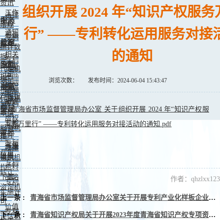
资讯
组织开展 2024 年“知识产权服务
工作
法律
中心
服务
动态
法规
行” ——专利转化运用服务对接
通知
司法
专利
公告
机构
教育
解释
统计数
的通知
相关
据
专利
政策
培训
专利
预警
代理机
国际
报告
构
浏览次数：
发布时间：2024-06-04 15:43:47
培训
条约
事务
展示
知识
商标
信息
案例
产权智
代理机
培训
分析
专利
库
构
交易
便民
青海省市场监督管理局办公室 关于组织开展 2024 年“知识产权服
资料
申请
版权
专利
务万里行” ——专利转化运用服务对接活动的通知.pdf
专利
服务机
服务
审批
推介
构
专利
需求
法律
办事
费用
信息
咨询机
指南
专利
构
资料
转让
下载
战略
作者：qhzlxx123
专利
咨询机
实施许
构
上一条 :
青海省市场监督管理局办公室关于开展专利产业化样板企业入库培育推荐工作的通知
可
价值
专利
下一条 :
青海省知识产权局关于开展2023年度青海省知识产权专项资金申报工作的通知
评估机