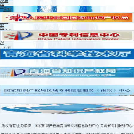
权质
构
押
贯标
专利
咨询服
表格下
务机
载
构
电子
申请情
况
专利
维权
版权所有/主办单位：国家知识产权局青海省专利信息服务中心 青海省专利服务中心