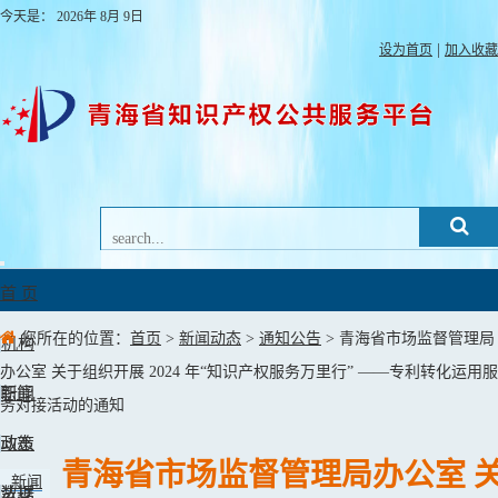
今天是：
2026年
8月
9日
|
设为首页
加入收藏
Toggle
navigation
首 页
您所在的位置：
首页
>
新闻动态
>
通知公告
> 青海省市场监督管理局
机构
办公室 关于组织开展 2024 年“知识产权服务万里行” ——专利转化运用服
职能
新闻
务对接活动的通知
动态
政策
青海省市场监督管理局办公室 
新闻
法规
数据