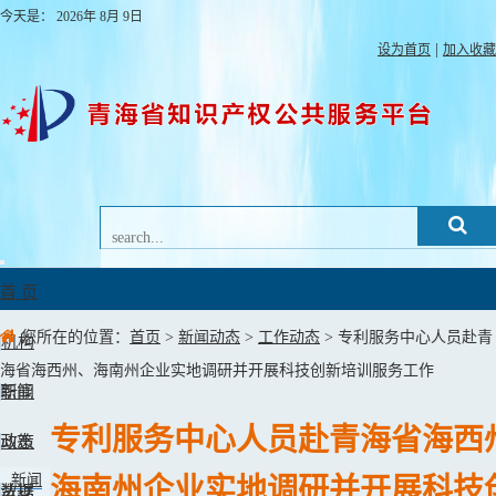
今天是：
2026年
8月
9日
|
设为首页
加入收藏
Toggle
navigation
首 页
您所在的位置：
首页
>
新闻动态
>
工作动态
> 专利服务中心人员赴青
机构
海省海西州、海南州企业实地调研并开展科技创新培训服务工作
职能
新闻
专利服务中心人员赴青海省海西
动态
政策
新闻
海南州企业实地调研并开展科技
法规
数据