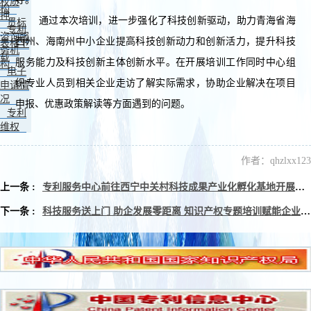
权质
构
押
通过本次培训，进一步强化了科技创新驱动，助力青海省海
贯标
专利
咨询服
西州、海南州中小企业提高科技创新动力和创新活力，提升科技
表格下
务机
载
服务能力及科技创新主体创新水平。在开展培训工作同时中心组
构
电子
织专业人员到相关企业走访了解实际需求，协助企业解决在项目
申请情
况
申报、优惠政策解读等方面遇到的问题。
专利
维权
作者：qhzlxx123
上一条 :
专利服务中心前往西宁中关村科技成果产业化孵化基地开展知识产权培训工作
下一条 :
科技服务送上门 助企发展零距离 知识产权专题培训赋能企业发展