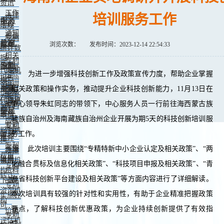
资讯
工作
法律
培训服务工作
中心
服务
动态
法规
通知
司法
专利
公告
机构
教育
浏览次数：
发布时间：2023-12-14 22:54:33
解释
统计数
相关
据
专利
政策
培训
专利
预警
代理机
为进一步增强科技创新工作及政策宣传力度，帮助企业掌握
国际
报告
构
培训
条约
事务
展示
知识
相关政策和操作实务，推动提升企业科技创新能力，11月13日在
商标
信息
案例
产权智
代理机
培训
中心领导朱虹同志的带领下，中心服务人员一行前往海西蒙古族
分析
专利
库
构
交易
便民
资料
申请
藏族自治州及海南藏族自治州企业开展为期5天的科技创新培训服
版权
专利
专利
服务机
服务
务工作。
审批
推介
构
专利
需求
此次培训主要围绕“专精特新中小企业认定及相关政策”、“两
法律
办事
费用
信息
咨询机
指南
化融合贯标及信息化相关政策”、“科技项目申报及相关政策”、“青
专利
构
资料
转让
海省科技创新平台建设及相关政策”等方面内容进行了详细解读。
下载
战略
专利
咨询机
本次培训具有较强的针对性和实用性，有助于企业精准把握政策
实施许
构
可
要点，了解科技创新优惠政策，为企业持续创新提供了有效指
价值
专利
评估机
导。