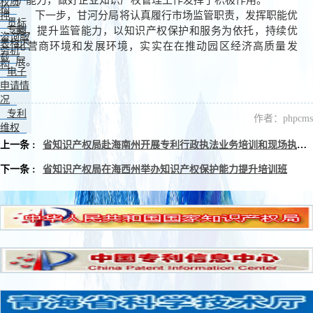
权质
构
下一步，甘河分局将认真履行市场监管职责，发挥职能优
押
贯标
专利
势，提升监管能力，以知识产权保护和服务为依托，持续优
咨询服
表格下
化营商环境和发展环境，实实在在推动园区经济高质量发
务机
载
展。
构
电子
申请情
况
专利
作者：phpcms
维权
上一条 :
省知识产权局赴海南州开展专利行政执法业务培训和现场执法指导工作
下一条 :
省知识产权局在海西州举办知识产权保护能力提升培训班