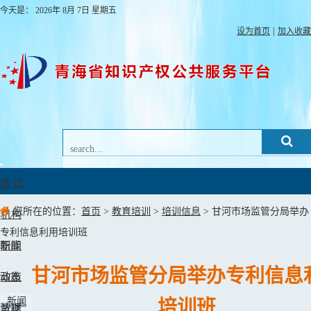
今天是：
2026年
8月
7日
星期五
|
设为首页
加入收藏
Toggle
navigation
首 页
您所在的位置：
首页
>
教育培训
>
培训信息
> 甘河市场监管分局举办
机构
专利信息利用培训班
职能
新闻
甘河市场监管分局举办专利信息
动态
政策
新闻
培训班
法规
数据