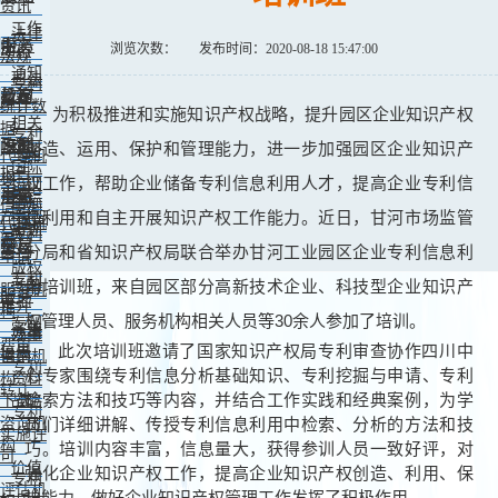
资讯
工作
法律
中心
服务
浏览次数：
发布时间：2020-08-18 15:47:00
动态
法规
通知
司法
专利
公告
机构
教育
解释
统计数
为积极推进和实施知识产权战略，提升园区企业知识产权
相关
据
专利
政策
培训
专利
创造、运用、保护和管理能力，进一步加强园区企业知识产
预警
代理机
国际
报告
构
权工作，帮助企业储备专利信息利用人才，提高企业专利信
培训
条约
事务
展示
知识
商标
信息
案例
息利用和自主开展知识产权工作能力。近日，甘河市场监管
产权智
代理机
培训
分析
专利
库
构
交易
便民
资料
分局和省知识产权局联合举办甘河工业园区企业专利信息利
申请
版权
专利
专利
用培训班，来自园区部分高新技术企业、科技型企业知识产
服务机
服务
审批
推介
构
权管理人员、服务机构相关人员等30余人参加了培训。
专利
需求
法律
办事
费用
此次培训班邀请了国家知识产权局专利审查协作四川中
信息
咨询机
指南
专利
心专家围绕专利信息分析基础知识、专利挖掘与申请、专利
构
资料
转让
检索方法和技巧等内容，并结合工作实践和经典案例，为学
下载
战略
专利
咨询机
员们详细讲解、传授专利信息利用中检索、分析的方法和技
实施许
构
巧。培训内容丰富，信息量大，获得参训人员一致好评，对
可
价值
强化企业知识产权工作，提高企业知识产权创造、利用、保
专利
评估机
护能力，做好企业知识产权管理工作发挥了积极作用。