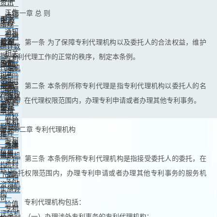
资讯
工作
第一章 总 则
法律
中心
服务
动态
法规
通知
司法
专利
公告
机构
教育
第一条 为了保障专利代理机构以及委托人的合法权益，维护
解释
统计数
相关
据
专利代理工作的正常的秩序，制定本条例。
专利
政策
培训
专利
预警
代理机
国际
报告
构
培训
条约
事务
展示
知识
第二条 本条例所称专利代理是指专利代理机构以委托人的名
商标
信息
案例
产权智
代理机
培训
义，在代理权限范围内，办理专利申请或者办理其他专利事务。
分析
专利
库
构
交易
便民
资料
申请
版权
专利
专利
服务机
服务
第二章 专利代理机构
审批
推介
构
专利
需求
法律
办事
费用
信息
咨询机
指南
第三条 本条例所称专利代理机构是指接受委托人的委托，在
专利
构
资料
转让
委托权限范围内，办理专利申请或者办理其他专利事务的服务机
下载
战略
专利
咨询机
构。
实施许
构
可
专利代理机构包括：
价值
专利
评估机
（一）办理涉外专利事务的专利代理机构；