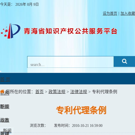
今天是：
2026年
8月
9日
|
设为首页
加入收藏
Toggle
navigation
首 页
您所在的位置：
首页
>
政策法规
>
法律法规
> 专利代理条例
机构
职能
新闻
专利代理条例
动态
政策
浏览次数：
发布时间：2010-10-21 16:59:00
新闻
法规
数据