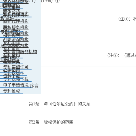
相关政策
（WCT）（1996）①
专利统计数据
服务机构
国际条约
预警报告
案例分析
知识产权智库
专利代理机构
教育培训
（注①：本条约
商标代理机构
版权服务机构
培训信息
专利事务
法律咨询机构
培训资料
战略咨询机构
专利申请
展示交易
价值评估机构
专利审批
贯标咨询服务机构
专利费用
（注②：（通过本条
专利推介
便民服务
专利转让
需求信息
专利实施许可
办事指南
专利权质押
资料下载
专利表格下载
电子申请情况
序言
专利维权
第1条 与《伯尔尼公约》的关系
第2条 版权保护的范围