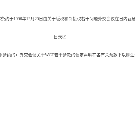
于1996年12月20日由关于版权和邻接权若干问题外交会议在日内瓦
目录②
约的）外交会议关于WCT若干条款的议定声明在各有关条款下以脚注